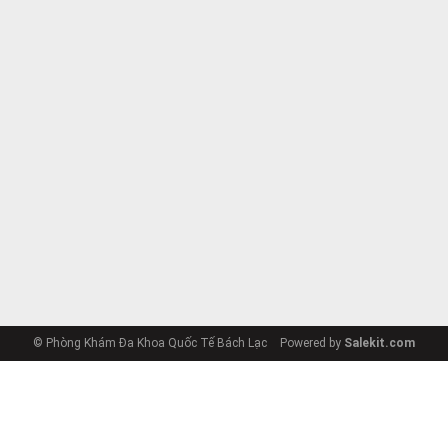
© Phòng Khám Đa Khoa Quốc Tế Bách Lạc
Powered by
Salekit.com